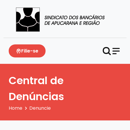
Filie-se
Central de
Denúncias
Home
Denuncie