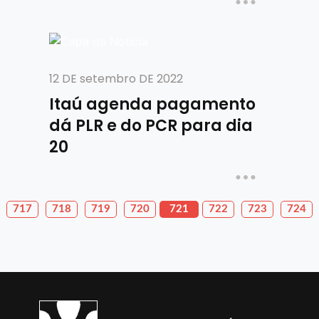
12 DE setembro DE 2022
Itaú agenda pagamento
dá PLR e do PCR para dia
20
717
718
719
720
721
722
723
724