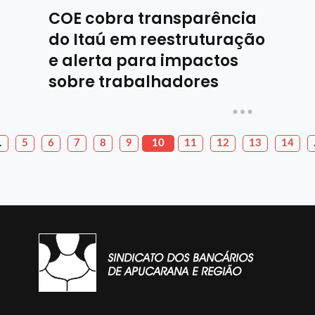
COE cobra transparência
do Itaú em reestruturação
e alerta para impactos
sobre trabalhadores
…
5
6
7
8
9
10
11
12
13
14