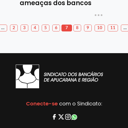
ameaças dos bancos
…
2
3
4
5
6
7
8
9
10
11
…
Conecte-se
com o Sindicato: